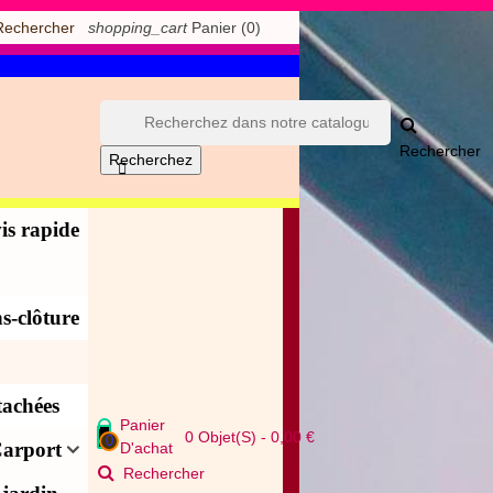
shopping_cart
Panier
(0)
Rechercher
Rechercher
Recherchez

is rapide
s-clôture
tachées
Panier
0
Objet(s)
-
0,00 €
0
arport
D'achat
Rechercher