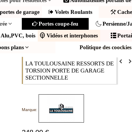
ibles pour résidences
Automatismes portails de
portes de garage
Volets Roulants
Cache
trée
Portes coupe-feu
Persienne/Ja
s Alu,PVC, bois
Vidéos et interphones
Portai
bons plans
Politique des coockies
LA TOULOUSAINE RESSORTS DE
TORSION PORTE DE GARAGE
SECTIONNELLE
Marque: