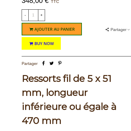
348,00 €
TTC
-
+
AJOUTER AU PANIER
Partager
BUY NOW
Partager
Ressorts fil de 5 x 51
mm, longueur
inférieure ou égale à
470 mm