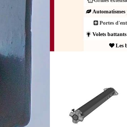
Grilles extens
Automatismes 
Portes d'en
Volets battant
Les 