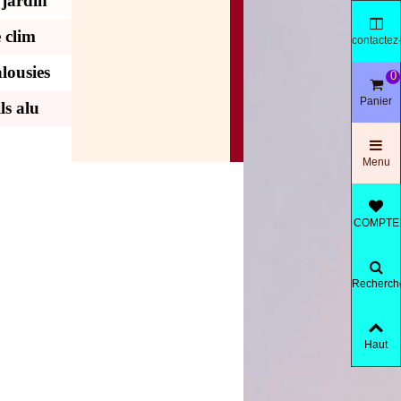
 jardin
 clim
contactez
nous
lousies
0
Panier
ls alu
Menu
COMPTE
Recherch
produit
Haut