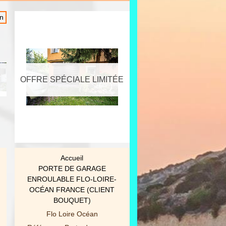
n
Pr
E
OFFRE SPÉCIALE LIMITÉE
OFFRE SPÉCIALE LI
Accueil
Accueil
AFFICHER PLUS
AFFICHER PLUS
PORTE DE GARAGE
CARPORT NOVOFERM 
ENROULABLE FLO-LOIRE-
OXYGEN
OCÉAN FRANCE (CLIENT
Novoferm
BOUQUET)
Référence: Carport Nov
Flo Loire Océan
(modéle OXYGEN)