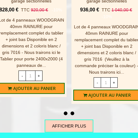
garage sectionnelles
garage sectionnelles
828,00 €
936,00 €
TTC
920,00 €
-10%
TTC
1 040,00 €
MENT / CONTACTEZ-NOUS
-10%
Lot de 4 panneaux WOODGRAIN
40mm RAINURE pour
Lot de 4 panneaux WOODGRAI
remplacement complet du tablier
40mm RAINURE pour
+ joint bas Disponible en 2
remplacement complet du tablie
dimensions et 2 coloris blanc /
+ joint bas Disponible en 2
gris 7016 - Nous trairons ici le
dimensions et 2 coloris blanc /
Tablier pour porte 2400x2000 (4
gris 7016 (Veuillez à la
panneaux de...
commande préciser la couleur) 
Nous trairons ici...
-
+
-
+
AJOUTER AU PANIER
AJOUTER AU PANIER
AFFICHER PLUS