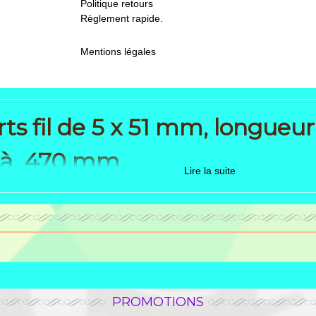
Politique retours
Règlement rapide.
Mentions légales
ts fil de 5 x 51 mm, longueur
 à 470 mm
Lire la suite
enant la paire droit et Gauc
ins.
 veuillez nous envoyer la photo de la fiche identitaire de votre porte.
PROMOTIONS