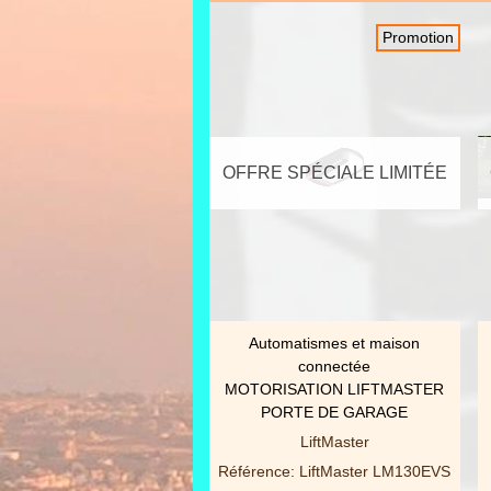
Promotion
OFFRE SPÉCIALE LIMITÉE
Automatismes et maison
AFFICHER PLUS
connectée
MOTORISATION LIFTMASTER
PORTE DE GARAGE
LiftMaster
Référence: LiftMaster LM130EVS