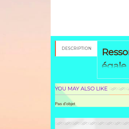
DESCRIPTION
Ressor
égale
Compr
YOU MAY ALSO LIKE
mandr
Pas d'objet
En cas de doute