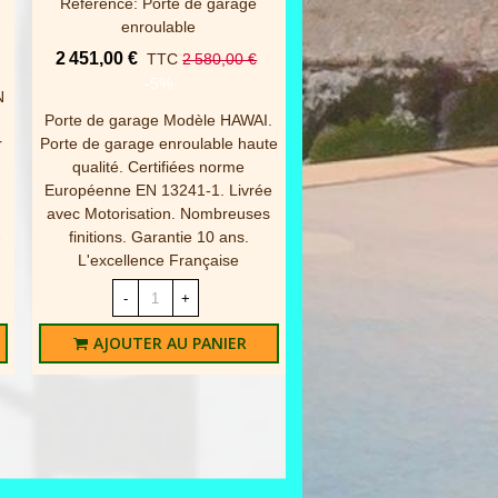
Référence: Porte de garage
5 529,00 €
TTC
5 820
enroulable
-5%
2 451,00 €
TTC
2 580,00 €
Carport Novoferm Mo
-5%
N
OXYGEN. Le CARPOR
Porte de garage Modèle HAWAI.
Novoferm permet d'aména
r
Porte de garage enroulable haute
espaces extérieurs : ga
qualité. Certifiées norme
terrasses, spa, piscin
Européenne EN 13241-1. Livrée
structure design et perf
avec Motorisation. Nombreuses
protège des U.V tout en
-
finitions. Garantie 10 ans.
offrant un maximum.
L'excellence Française
-
+
-
+
AJOUTER AU PAN
AJOUTER AU PANIER
Online only