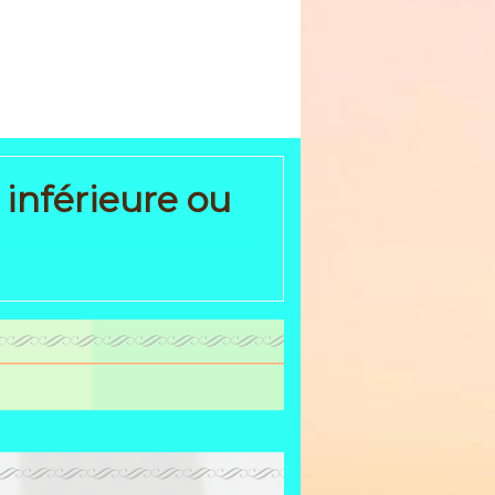
 inférieure ou
he et les