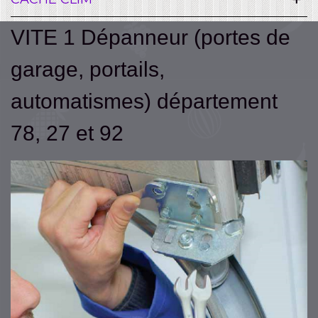
VITE 1 Dépanneur (portes de
garage, portails,
automatismes) département
78, 27 et 92