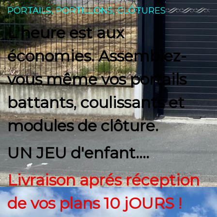
PORTAILS, PORTILLONS, CLÔTURES
L'heure est aux
économies. Assemblez-
vous même vos portails
battants, coulissants et
modules de clôture.
UN JEU d'enfant....
Livraison aprés réception
de vos plans 10 jOURS !