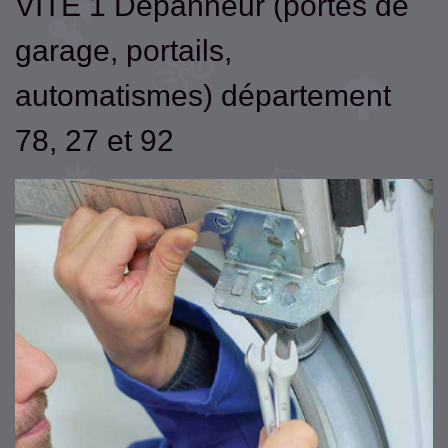
VITE 1 Dépanneur (portes de
garage, portails,
automatismes) département
78, 27 et 92