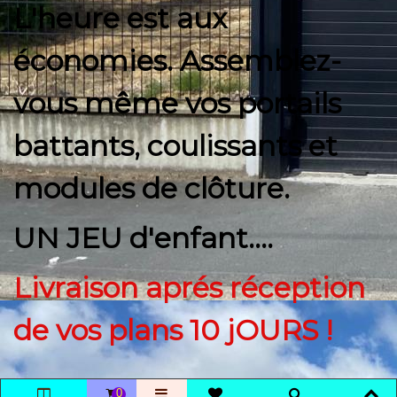
L'heure est aux
économies. Assemblez-
vous même vos portails
battants, coulissants et
modules de clôture.
UN JEU d'enfant....
Livraison aprés réception
de vos plans 10 jOURS !
0