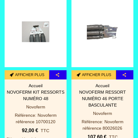
Promotion
AFFICHER PLUS
AFFICHER PLUS
Accueil
Accueil
URMET KIT VIDÉO
NOVOFERM SERRURE,
COULEUR TACTILE MINI
ROULEAU ET PENNE
NOTE + 2 BP
(AVANT 2015) POUR PORTE
NOVOSIDE
URMET
Novoferm
Référence: urmet note 2 Réf
:1723/72
Référence: Novoferm
référence NFF17164
1 650,00 €
TTC