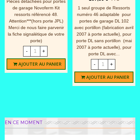
486,00 €
TTC
Kit vidéo couleur tactile Mini
Note + 2 BP (pour 2
Serrure, rouleau et penne
logements) Réf .1722/96
(avant 2015) pour porte
Remplace la référence
NOVOSIDE
1722/85
-
+
-
+
AJOUTER AU PANIER
AJOUTER AU PANIER
EN CE MOMENT