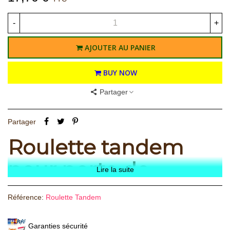
-
+
AJOUTER AU PANIER
BUY NOW
Partager
Partager
Roulette tandem
pour porte de
Lire la suite
garage sectionnelle
Référence:
Roulette Tandem
(l'unité)
Garanties sécurité