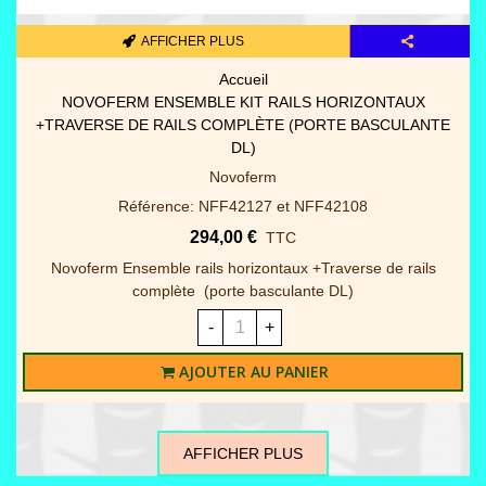
AFFICHER PLUS
Accueil
LA TOULOUSAINE SERRURE DE DÉBRAYAGE MOTEUR
VILLA AVEC CÂBLE NUMÉRO DIFF. (CANON ROND SPÉCIAL)
La Toulousaine
Référence: Réf. interne : 1100554
106,80 €
TTC
La Toulousaine Serrure de débrayage Moteur Villa avec câble
Numero Diff. (canon rond spécial)
-
+
AJOUTER AU PANIER
AFFICHER PLUS