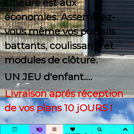
L'heure est aux
économies. Assemblez-
vous même vos portails
battants, coulissants et
modules de clôture.
UN JEU d'enfant....
Livraison aprés réception
de vos plans 10 jOURS !
0