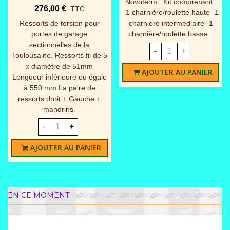
Novoferm. Kit comprenant :
276,00 €
TTC
-1 charnière/roulette haute -1
Ressorts de torsion pour
charnière intermédiaire -1
portes de garage
charnière/roulette basse.
sectionnelles de la
-
+
Toulousaine. Ressorts fil de 5
x diamètre de 51mm
AJOUTER AU PANIER
Longueur inférieure ou égale
à 550 mm La paire de
ressorts droit + Gauche +
mandrins.
-
+
AJOUTER AU PANIER
EN CE MOMENT