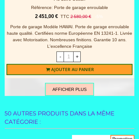
Référence: Panneaux portes garage sectionnelles
936,00 €
TTC
1 040,00 €
-10%
Lot de 4 panneaux WOODGRAIN 40mm RAINURE pour
remplacement complet du tablier + joint bas Disponible en 2
dimensions et 2 coloris blanc / gris 7016 (Veuillez à la
commande préciser la couleur) - Nous trairons ici...
-
+
AJOUTER AU PANIER
AFFICHER PLUS
50 AUTRES PRODUITS DANS LA MÊME
CATÉGORIE :
Promotion