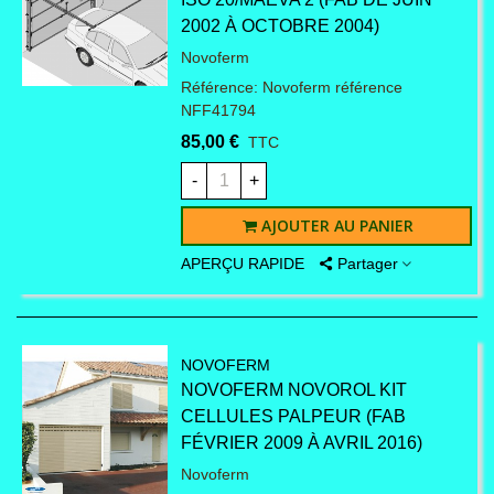
porte de garage afin de la
2002 À OCTOBRE 2004)
réparer en toutes
Novoferm
Référence: Novoferm référence
circonstances.
NFF41794
85,00 €
TTC
Porte de garage, des
-
+
pièces détachées pour la
AJOUTER AU PANIER
APERÇU RAPIDE
Partager
réparer en toutes
circonstances
NOVOFERM
Avec le temps ou sous
NOVOFERM NOVOROL KIT
CELLULES PALPEUR (FAB
l'effet des conditions
FÉVRIER 2009 À AVRIL 2016)
Novoferm