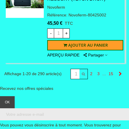
Novoferm
Référence: Novoferm-80425002
45,50 €
TTC
-
+
AJOUTER AU PANIER
APERÇU RAPIDE
Partager
Sui
Affichage 1-20 de 290 article(s)
2
3
…
15
Recevez nos offres spéciales
Vous pouvez vous désinscrire à tout moment. Vous trouverez pour