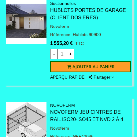
Sectionnelles
HUBLOTS PORTES DE GARAGE
(CLIENT DOSIERES)
Novoferm
Référence: Hublots 90900
1 555,20 €
TTC
-
+
AJOUTER AU PANIER
APERÇU RAPIDE
Partager
NOVOFERM
NOVOFERM JEU CINTRES DE
RAIL ISO20-ISO45 ET NVD 2 À 4
Novoferm
Référence: NFF42046