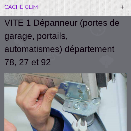
CACHE CLIM
VITE 1 Dépanneur (portes de
garage, portails,
automatismes) département
78, 27 et 92