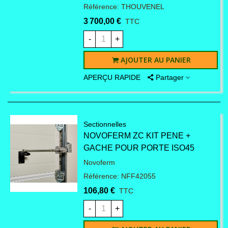
Référence: THOUVENEL
3 700,00 €
TTC
-
+
AJOUTER AU PANIER
APERÇU RAPIDE
Partager
Sectionnelles
NOVOFERM ZC KIT PENE +
GACHE POUR PORTE ISO45
Novoferm
Référence: NFF42055
106,80 €
TTC
-
+