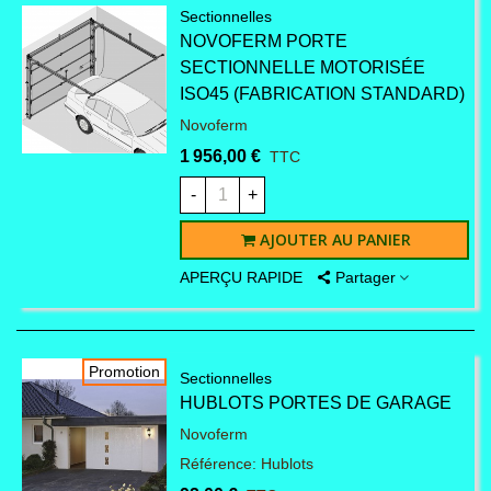
de nous donner un
Sectionnelles
NOVOFERM PORTE
maximum d'informations
SECTIONNELLE MOTORISÉE
ISO45 (FABRICATION STANDARD)
sur votre demande : type
Novoferm
1 956,00 €
TTC
de porte concerné,
-
+
référence, année, nombre
AJOUTER AU PANIER
de pièces à remplacer...
APERÇU RAPIDE
Partager
Promotion
Sectionnelles
HUBLOTS PORTES DE GARAGE
Novoferm
*selon la disponibilité du
Référence: Hublots