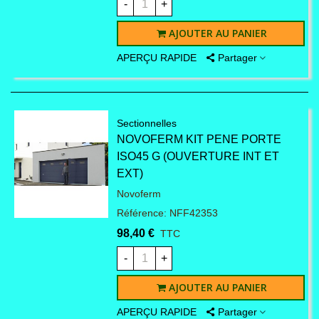
-
+
les pièces de nos diverses
AJOUTER AU PANIER
portes. Votre commande
APERÇU RAPIDE
Partager
sera expédiée dans un
délai de quatre jours
Sectionnelles
NOVOFERM KIT PENE PORTE
ISO45 G (OUVERTURE INT ET
ouvrables* après
EXT)
réception du bon.
Novoferm
Référence: NFF42353
Vous recherchez une
98,40 €
TTC
-
+
pièce qui correspond à
AJOUTER AU PANIER
une porte de nos modèles
APERÇU RAPIDE
Partager