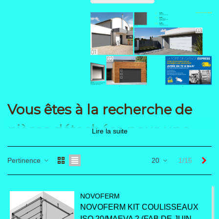
Vous êtes à la recherche de
pièces détachées pour une
Lire la suite
porte de garage Novoferm ?
Sui
Pertinence
20
1/15
Découvrez toutes nos
pièces de rechanges de
NOVOFERM
NOVOFERM KIT COULISSEAUX
ISO 20/MAEVA 2 (FAB DE JUIN