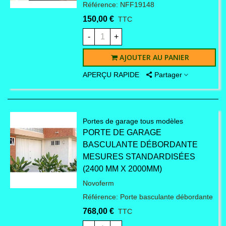
climatiques sur la porte
Référence: NFF19148
150,00 €
TTC
de garage, des pièces
-
+
peuvent s'user. Il devient
AJOUTER AU PANIER
alors nécessaire de les
APERÇU RAPIDE
Partager
changer pour ne pas
laisser l'état de la porte se
Portes de garage tous modèles
PORTE DE GARAGE
détériorer. Novoferm vous
BASCULANTE DÉBORDANTE
MESURES STANDARDISÉES
permet grâce à ses tarifs
(2400 MM X 2000MM)
Novoferm
pièces de rechange de
Référence: Porte basculante débordante
768,00 €
TTC
pouvoir racheter toutes