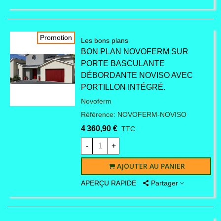
antérieurs ? Nous
tenterons de vous
Promotion
Les bons plans
BON PLAN NOVOFERM SUR
apporter une autre
PORTE BASCULANTE
DÉBORDANTE NOVISO AVEC
solution. Remplissez notre
PORTILLON INTÉGRÉ.
Novoferm
formulaire de contact en
Référence: NOVOFERM-NOVISO
4 360,90 €
choisissant l'option :
TTC
-
+
demande de pièce de
AJOUTER AU PANIER
rechange ou assistance
APERÇU RAPIDE
Partager
technique. N'oubliez pas