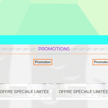
st remplacée par la ZA3P
ectronique, baptisée ZA3N de CAME, est prévue pour commander un ou
OUTER AU PANIER
est équipé de borniers débrochables ainsi que décodeur radio pour
soire électronique de commande, vous pouvez équiper votre automatism
et FROG en 230V.
PROMOTIONS
us du produit
Promotion
Promotio
dio incorporé.
rochables pour faciliter l'installation.
peut effectuer la gestion de 2 moteurs.
éristiques techniques
OFFRE SPÉCIALE LIMITÉE
OFFRE SPÉCIALE LIMITÉ
on:
230V
 (jusqu'à 2 moteurs)