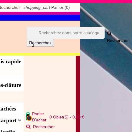
shopping_cart
Panier
(0)
Rechercher
Rechercher
Recherchez

is rapide
s-clôture
tachées
Panier
0
Objet(s)
-
0,00 €
0
arport
D'achat
Rechercher