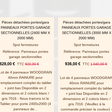
Pièces détachées portes/gara
Pièces détachées portes/gara
AFFICHER PLUS
AFFICHER PLUS
PANNEAUX PORTES GARAGE
PANNEAUX PORTES GARAGE
SECTIONNELLES (2400 MM X
SECTIONNELLES (3000 MM X
2000 MM)
2000 MM)
Spot fermetures
Spot fermetures
Référence: Panneaux portes
Référence: Panneaux portes
garage sectionnelles
garage sectionnelles
828,00 €
936,00 €
TTC
920,00 €
-10%
TTC
1 040,00 €
-10%
Lot de 4 panneaux WOODGRAIN
40mm RAINURE pour
Lot de 4 panneaux WOODGRAI
remplacement complet du tablier
40mm RAINURE pour
+ joint bas Disponible en 2
remplacement complet du tablie
dimensions et 2 coloris blanc /
+ joint bas Disponible en 2
gris 7016 - Nous trairons ici le
dimensions et 2 coloris blanc /
Tablier pour porte 2400x2000 (4
gris 7016 (Veuillez à la
panneaux de...
commande préciser la couleur) 