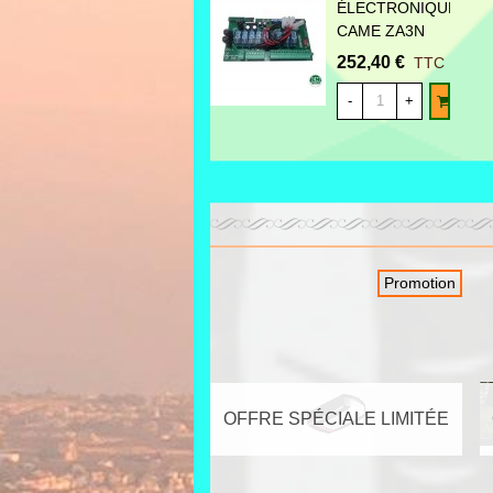
cette carte e
ÉLECTRONIQUE
CAME ZA3N
Cette carte él
252,40 €
TTC
battant.
AJ
-
+
Ce modèle 
utilisation.
Avec cet acces
KRONO, FAST 
Les pl
Promotion
Décodage ra
Borniers déc
Cette carte 
Caract
OFFRE SPÉCIALE LIMITÉE
Alimentati
Sortie:
230V