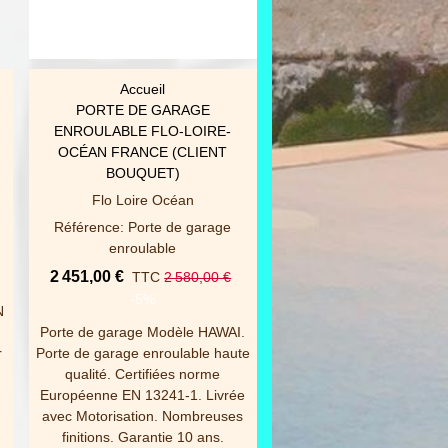
Accueil
Accueil
AFFICHER PLUS
AFFICHER PLUS
PORTE DE GARAGE
CARPORT NOVOFERM 
ENROULABLE FLO-LOIRE-
OXYGEN
OCÉAN FRANCE (CLIENT
Novoferm
BOUQUET)
Référence: Carport Nov
Flo Loire Océan
(modéle OXYGEN)
Référence: Porte de garage
5 529,00 €
TTC
5 820
enroulable
-5%
2 451,00 €
TTC
2 580,00 €
Carport Novoferm Mo
-5%
N
OXYGEN. Le CARPOR
Porte de garage Modèle HAWAI.
Novoferm permet d'aména
r
Porte de garage enroulable haute
espaces extérieurs : ga
qualité. Certifiées norme
terrasses, spa, piscin
Européenne EN 13241-1. Livrée
structure design et perf
avec Motorisation. Nombreuses
protège des U.V tout en
-
finitions. Garantie 10 ans.
offrant un maximum.