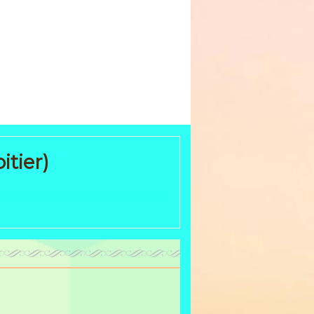
tier)