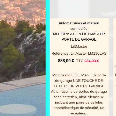
Automatismes et maison
AFFICHER PLUS
connectée
MOTORISATION LIFTMASTER
PORTE DE GARAGE
LiftMaster
Référence: LiftMaster LM130EVS
888,00 €
TTC
984,00 €
-96,00 €
Motorisation LIFTMASTER porte
de garage UNE TOUCHE DE
LUXE POUR VOTRE GARAGE
Automatisme de portes de garage
sans entretien, ultra-silencieux,
incluant une paire de cellules
photoélectrique de sécurité, un
récepteur...