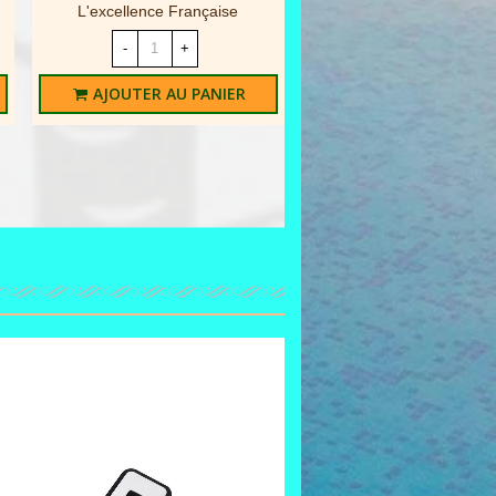
L'excellence Française
-
+
-
+
AJOUTER AU PAN
AJOUTER AU PANIER
Online only