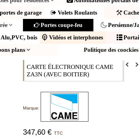
ibles pour résidences
Automatismes portails de
portes de garage
Volets Roulants
Cache
trée
Portes coupe-feu
Persienne/Ja
s Alu,PVC, bois
Vidéos et interphones
Portai
bons plans
Politique des coockies
CARTE ÉLECTRONIQUE CAME
ZA3N (AVEC BOITIER)
Marque:
347,60 €
TTC