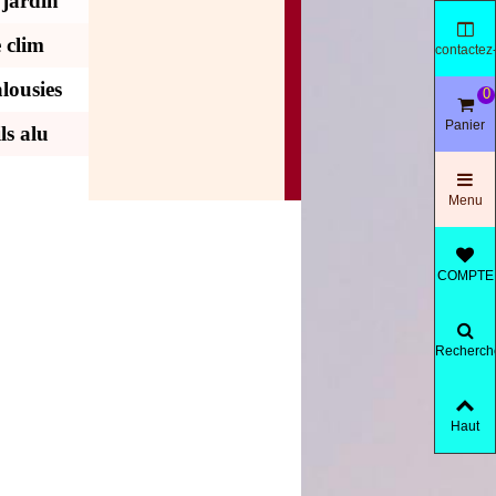
 jardin
 clim
contactez
nous
lousies
0
Panier
ls alu
Menu
COMPTE
Recherch
produit
Haut