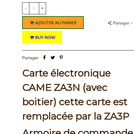
-
+
AJOUTER AU PANIER
Partager
BUY NOW
Partager
Carte électronique
CAME ZA3N (avec
boitier) cette carte est
remplacée par la ZA3P
Armoire de commande