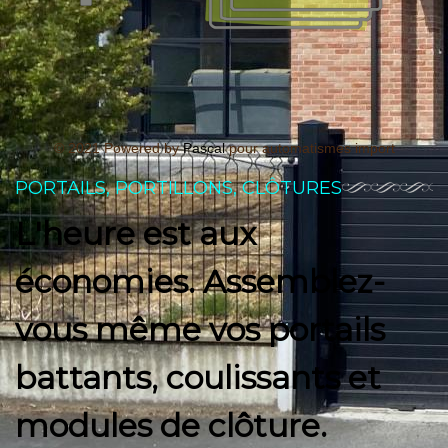
© 2021 Powered by
Pascal
pour automatismes import
PORTAILS, PORTILLONS, CLÔTURES
L'heure est aux
économies. Assemblez-
vous même vos portails
battants, coulissants et
modules de clôture.