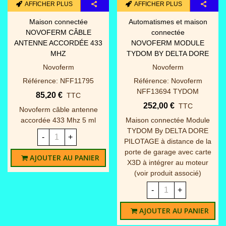
AFFICHER PLUS
AFFICHER PLUS
Maison connectée
Automatismes et maison
NOVOFERM CÂBLE
connectée
ANTENNE ACCORDÉE 433
NOVOFERM MODULE
MHZ
TYDOM BY DELTA DORE
Novoferm
Novoferm
Référence: NFF11795
Référence: Novoferm
NFF13694 TYDOM
85,20 €
TTC
252,00 €
TTC
Novoferm câble antenne
accordée 433 Mhz 5 ml
Maison connectée Module
TYDOM By DELTA DORE
-
+
PILOTAGE à distance de la
porte de garage avec carte
AJOUTER AU PANIER
X3D à intégrer au moteur
(voir produit associé)
-
+
AJOUTER AU PANIER