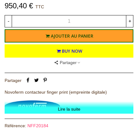
950,40 €
TTC
-
+
AJOUTER AU PANIER
BUY NOW
Partager
Partager
Novoferm contacteur finger print (empreinte digitale)
Lire la suite
Référence:
NFF20184