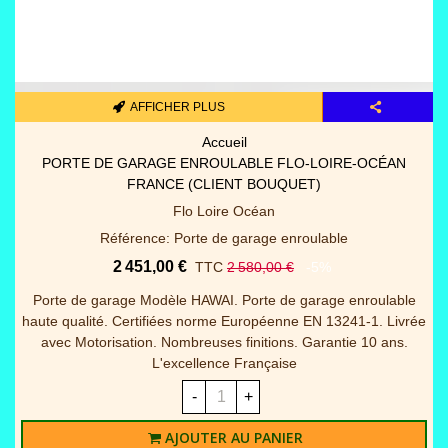
AFFICHER PLUS
Pièces détachées portes/gara
PANNEAUX PORTES GARAGE SECTIONNELLES (3000 MM X
2000 MM)
Spot fermetures
Référence: Panneaux portes garage sectionnelles
936,00 €
TTC
1 040,00 €
-10%
Lot de 4 panneaux WOODGRAIN 40mm RAINURE pour
remplacement complet du tablier + joint bas Disponible en 2
dimensions et 2 coloris blanc / gris 7016 (Veuillez à la
commande préciser la couleur) - Nous trairons ici...
-
+
AJOUTER AU PANIER