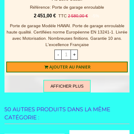
Référence: Panneaux portes garage sectionnelles
936,00 €
TTC
1 040,00 €
-10%
Lot de 4 panneaux WOODGRAIN 40mm RAINURE pour
remplacement complet du tablier + joint bas Disponible en 2
dimensions et 2 coloris blanc / gris 7016 (Veuillez à la
commande préciser la couleur) - Nous trairons ici...
-
+
AJOUTER AU PANIER
AFFICHER PLUS
50 AUTRES PRODUITS DANS LA MÊME
CATÉGORIE :