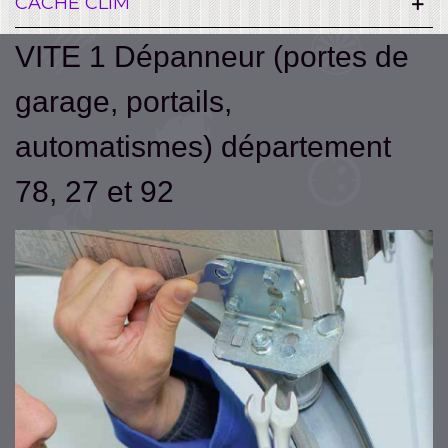
CACHE CLIM
VITE 1 Dépanneur (portes de
garage, portails,
automatismes) département
78, 27 et 92