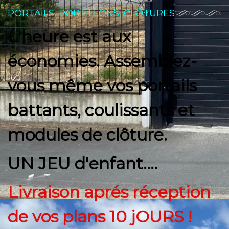
PORTAILS, PORTILLONS, CLÔTURES
L'heure est aux
économies. Assemblez-
vous même vos portails
battants, coulissants et
modules de clôture.
UN JEU d'enfant....
Livraison aprés réception
de vos plans 10 jOURS !