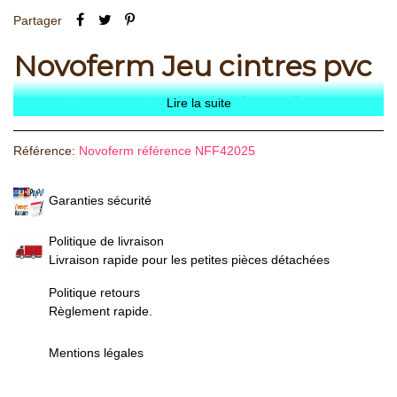
Partager
Novoferm Jeu cintres pvc
MAEVA 2B (fabrication
Lire la suite
septembre 2004 à février
Référence:
Novoferm référence NFF42025
2008)
Garanties sécurité
Politique de livraison
Livraison rapide pour les petites pièces détachées
Politique retours
Règlement rapide.
Mentions légales