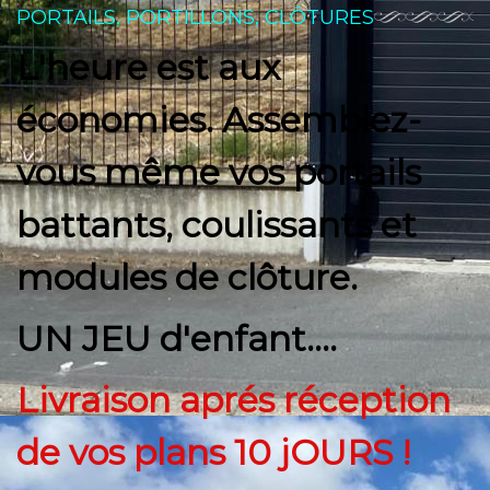
PORTAILS, PORTILLONS, CLÔTURES
L'heure est aux
économies. Assemblez-
vous même vos portails
battants, coulissants et
modules de clôture.
UN JEU d'enfant....
Livraison aprés réception
de vos plans 10 jOURS !