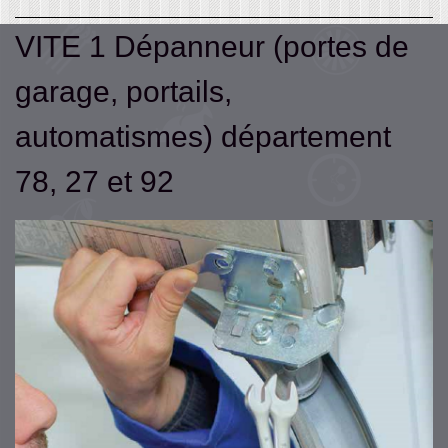
VITE 1 Dépanneur (portes de
garage, portails,
automatismes) département
78, 27 et 92