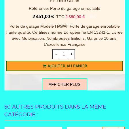
Spot fermetures
Référence: Panneaux portes garage sectionnelles
936,00 €
TTC
1 040,00 €
-10%
Lot de 4 panneaux WOODGRAIN 40mm RAINURE pour
remplacement complet du tablier + joint bas Disponible en 2
dimensions et 2 coloris blanc / gris 7016 (Veuillez à la
commande préciser la couleur) - Nous trairons ici...
-
+
AJOUTER AU PANIER
AFFICHER PLUS
50 AUTRES PRODUITS DANS LA MÊME
CATÉGORIE :