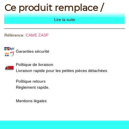
Ce produit remplace /
Carte de commande
Lire la suite
CAME ZA3 et carte de
Référence:
CAME ZA3P
commande ZA4
Garanties sécurité
Politique de livraison
Livraison rapide pour les petites pièces détachées
Politique retours
Règlement rapide.
Mentions légales