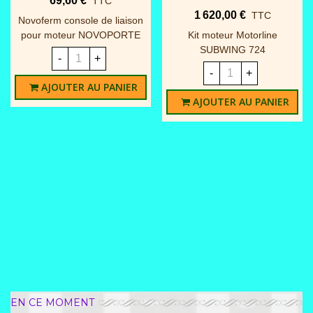
69,60 €
TTC
1 620,00 €
TTC
Novoferm console de liaison
pour moteur NOVOPORTE
Kit moteur Motorline
SUBWING 724
-
+
-
+
AJOUTER AU PANIER
AJOUTER AU PANIER
EN CE MOMENT