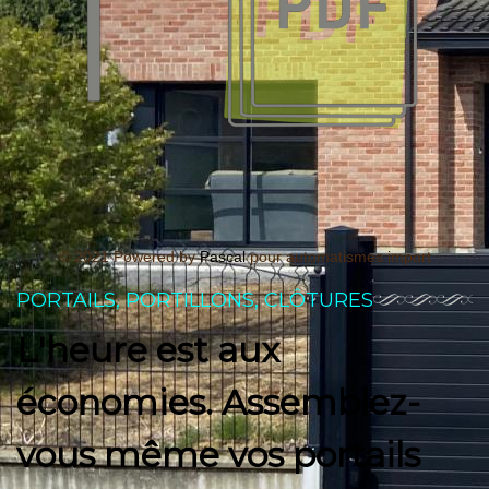
© 2021 Powered by
Pascal
pour automatismes import
PORTAILS, PORTILLONS, CLÔTURES
L'heure est aux
économies. Assemblez-
vous même vos portails