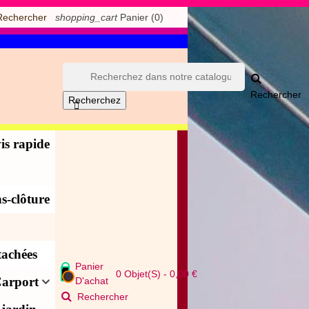
shopping_cart
Panier
(0)
Rechercher
Rechercher
Recherchez

is rapide
s-clôture
tachées
Panier
0
Objet(s)
-
0,00 €
0
arport
D'achat
Rechercher