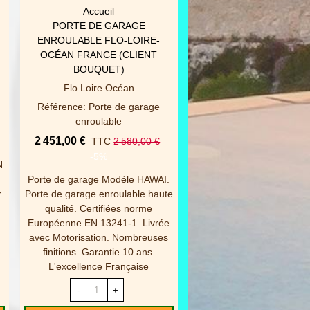
Accueil
Accueil
AFFICHER PLUS
AFFICHER PLUS
PORTE DE GARAGE
CARPORT NOVOFERM 
ENROULABLE FLO-LOIRE-
OXYGEN
OCÉAN FRANCE (CLIENT
Novoferm
BOUQUET)
Référence: Carport Nov
Flo Loire Océan
(modéle OXYGEN)
Référence: Porte de garage
5 529,00 €
TTC
5 820
enroulable
-5%
2 451,00 €
TTC
2 580,00 €
Carport Novoferm Mo
-5%
N
OXYGEN. Le CARPOR
Porte de garage Modèle HAWAI.
Novoferm permet d'aména
r
Porte de garage enroulable haute
espaces extérieurs : ga
qualité. Certifiées norme
terrasses, spa, piscin
Européenne EN 13241-1. Livrée
structure design et perf
avec Motorisation. Nombreuses
protège des U.V tout en
-
finitions. Garantie 10 ans.
offrant un maximum.
L'excellence Française
-
+
-
+
AJOUTER AU PAN