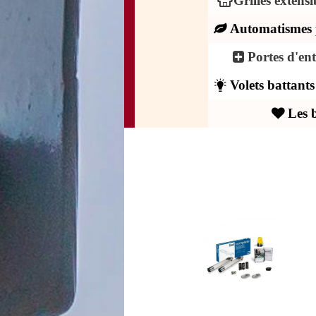
Grilles extens
Automatismes 
Portes d'en
Volets battant
Les 