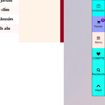
 jardin
 clim
contactez
nous
lousies
0
Panier
ls alu
Menu
COMPTE
Recherch
produit
Haut