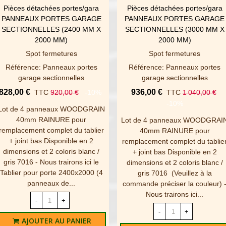
Pièces détachées portes/gara
Pièces détachées portes/gara
AFFICHER PLUS
AFFICHER PLUS
PANNEAUX PORTES GARAGE
PANNEAUX PORTES GARAGE
SECTIONNELLES (2400 MM X
SECTIONNELLES (3000 MM X
2000 MM)
2000 MM)
Spot fermetures
Spot fermetures
Référence: Panneaux portes
Référence: Panneaux portes
garage sectionnelles
garage sectionnelles
828,00 €
936,00 €
TTC
920,00 €
-10%
TTC
1 040,00 €
-10%
Lot de 4 panneaux WOODGRAIN
40mm RAINURE pour
Lot de 4 panneaux WOODGRAI
remplacement complet du tablier
40mm RAINURE pour
+ joint bas Disponible en 2
remplacement complet du tablie
dimensions et 2 coloris blanc /
+ joint bas Disponible en 2
gris 7016 - Nous trairons ici le
dimensions et 2 coloris blanc /
Tablier pour porte 2400x2000 (4
gris 7016 (Veuillez à la
panneaux de...
commande préciser la couleur) 
Nous trairons ici...
-
+
-
+
AJOUTER AU PANIER