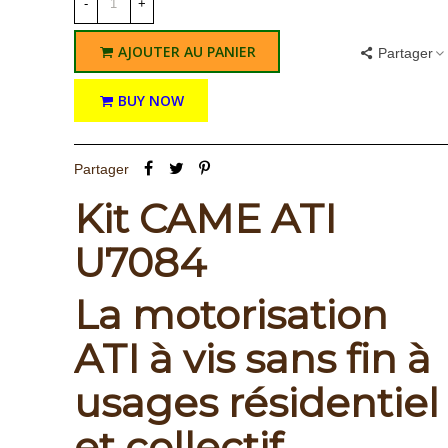
-
+
AJOUTER AU PANIER
Partager
BUY NOW
Partager
Kit CAME ATI
U7084
La motorisation
ATI à vis sans fin à
usages résidentiel
et collectif.