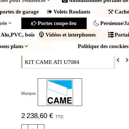
ibles pour résidences
Automatismes portails de
portes de garage
Volets Roulants
Cache
trée
Portes coupe-feu
Persienne/Ja
s Alu,PVC, bois
Vidéos et interphones
Portai
bons plans
Politique des coockies
KIT CAME ATI U7084
Marque:
2 238,60 €
TTC