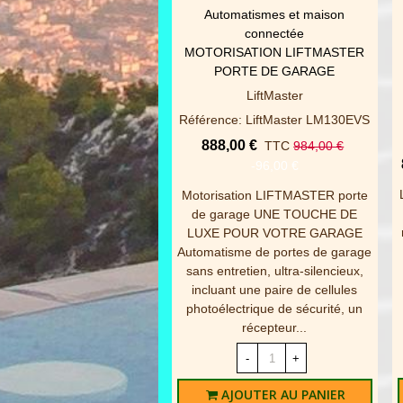
Automatismes et maison
AFFICHER PLUS
connectée
MOTORISATION LIFTMASTER
PORTE DE GARAGE
LiftMaster
Référence: LiftMaster LM130EVS
888,00 €
TTC
984,00 €
-96,00 €
Motorisation LIFTMASTER porte
de garage UNE TOUCHE DE
LUXE POUR VOTRE GARAGE
Automatisme de portes de garage
sans entretien, ultra-silencieux,
incluant une paire de cellules
photoélectrique de sécurité, un
récepteur...
-
+
AJOUTER AU PANIER