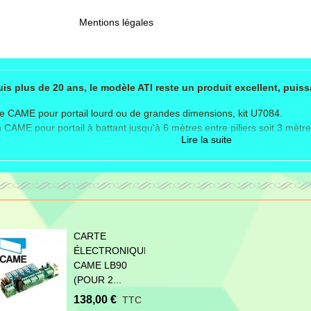
Mentions légales
s plus de 20 ans, le modèle ATI reste un produit excellent, puissa
 CAME pour portail lourd ou de grandes dimensions, kit U7084.
 CAME pour portail à battant jusqu'à 6 mètres entre piliers soit 3 mètr
Lire la suite
à vis sans fin à usages résidentiel et industriel (non intensif).
 pour les portails de poids et dimensions importants.
n en 230 Volts avec moteurs ATI en 230 Volts.
intensif.
nd:
CARTE
oquants ATI (A3000A)
ÉLECTRONIQUE
 de commande (ZA3N)
CAME LB90
 radio (AF43S)
(POUR 2...
andes 2 fonctions (TOP-432EE)
lules de sécurité (DIR10)
138,00 €
TTC
otant (KIARON)