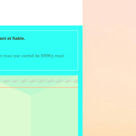
nt et fiable.
es maxi par vantail de 600Kg maxi.