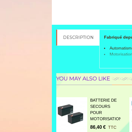
DESCRIPTION
Fabriqué depui
Automatisme
Motorisation
Automatisme 
Moteur idéal
Alimentatio
YOU MAY ALSO LIKE
Usage semi 
Le kit compre
BATTERIE DE
2 vérins bl
SECOURS
1 centrale
POUR
1 récepteur
MOTORISATION...
2 télécomm
1 jeu de cel
86,40 €
TTC
1 feu clign