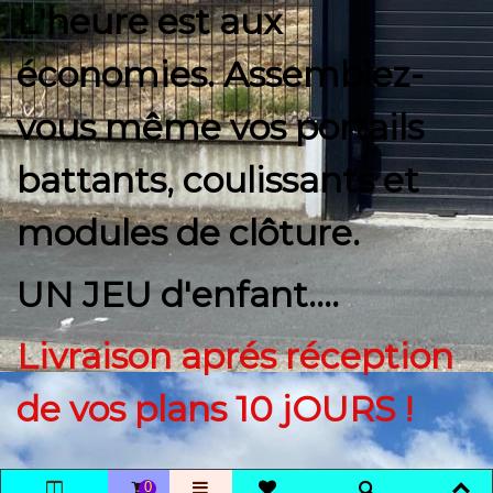
L'heure est aux
économies. Assemblez-
vous même vos portails
battants, coulissants et
modules de clôture.
UN JEU d'enfant....
Livraison aprés réception
de vos plans 10 jOURS !
0