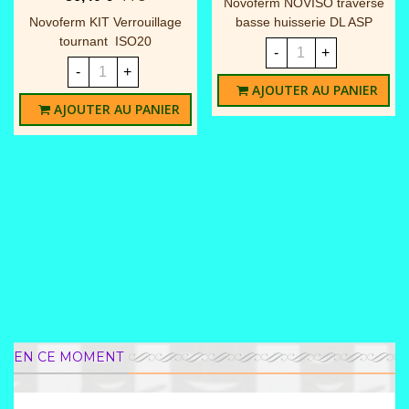
Novoferm NOVISO traverse
Novoferm KIT Verrouillage
basse huisserie DL ASP
tournant ISO20
-
+
-
+
AJOUTER AU PANIER
AJOUTER AU PANIER
EN CE MOMENT