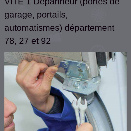
VITE 1 Dépanneur (portes de
garage, portails,
automatismes) département
78, 27 et 92