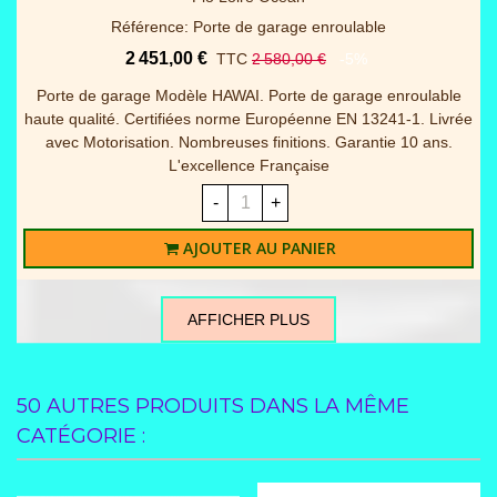
Référence: Panneaux portes garage sectionnelles
936,00 €
TTC
1 040,00 €
-10%
Lot de 4 panneaux WOODGRAIN 40mm RAINURE pour
remplacement complet du tablier + joint bas Disponible en 2
dimensions et 2 coloris blanc / gris 7016 (Veuillez à la
commande préciser la couleur) - Nous trairons ici...
-
+
AJOUTER AU PANIER
AFFICHER PLUS
50 AUTRES PRODUITS DANS LA MÊME
CATÉGORIE :