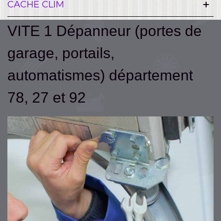
CACHE CLIM
VITE 1 Dépanneur (portes de
garage, portails,
automatismes) département
78, 27 et 92