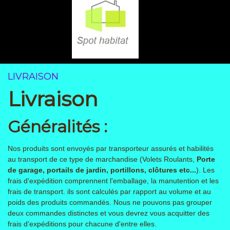
LIVRAISON
Livraison
Généralités :
Nos produits sont envoyés par transporteur assurés et habilités
au transport de ce type de marchandise (Volets Roulants,
Porte
de garage, portails de jardin, portillons, clôtures etc...
). Les
frais d'expédition comprennent l'emballage, la manutention et les
frais de transport. ils sont calculés par rapport au volume et au
poids des produits commandés. Nous ne pouvons pas grouper
deux commandes distinctes et vous devrez vous acquitter des
frais d'expéditions pour chacune d'entre elles.