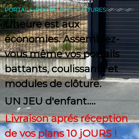
PORTAILS, PORTILLONS, CLÔTURES
L'heure est aux
économies. Assemblez-
vous même vos portails
battants, coulissants et
modules de clôture.
UN JEU d'enfant....
Livraison aprés réception
de vos plans 10 jOURS !