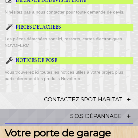
DEMANDE DE DEVIS EN LIGNE
N'hésitez pas à nous contacter pour toute demande de devis.
PIECES DETACHEES
Les pièces détachées sont ici, ressorts, cartes électroniques
NOVOFERM
NOTICES DE POSE
Vous trouverez ici toutes les notices utiles à votre projet, plus
particulièrement les produits Novoferm
CONTACTEZ SPOT HABITAT
S.O.S DÉPANNAGE.
Votre porte de garage