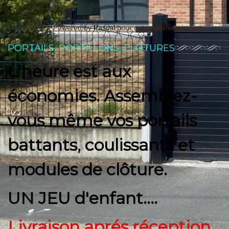
© 2021 Powered by
Pascal
pour automatismes import
PORTAILS, PORTILLONS, CLÔTURES
L'heure est aux
économies. Assemblez-
vous même vos portails
battants, coulissants et
modules de clôture.
UN JEU d'enfant....
Livraison aprés réception