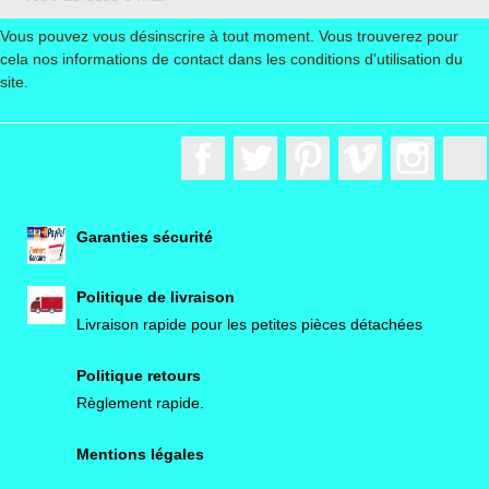
réputée de portes de garage
Vous pouvez vous désinscrire à tout moment. Vous trouverez pour
équipées d’une technologie
cela nos informations de contact dans les conditions d'utilisation du
site.
de pointe et destinées à des
applications privées ou
Facebook
Twitter
Pinterest
Vimeo
Instagr
industrielles. Nous souhaitons
proposer à nos clients une
Garanties sécurité
vaste gamme de produits
Politique de livraison
constituée de portes et de
Livraison rapide pour les petites pièces détachées
solutions d’automatisation.
Politique retours
Règlement rapide.
Nous nous distinguons aussi
par les prestations de conseil
Mentions légales