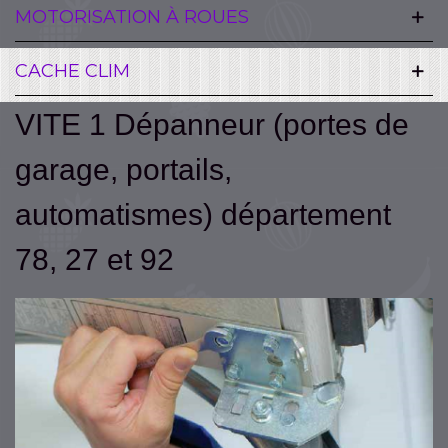
MOTORISATION À ROUES
CACHE CLIM
VITE 1 Dépanneur (portes de
garage, portails,
automatismes) département
78, 27 et 92