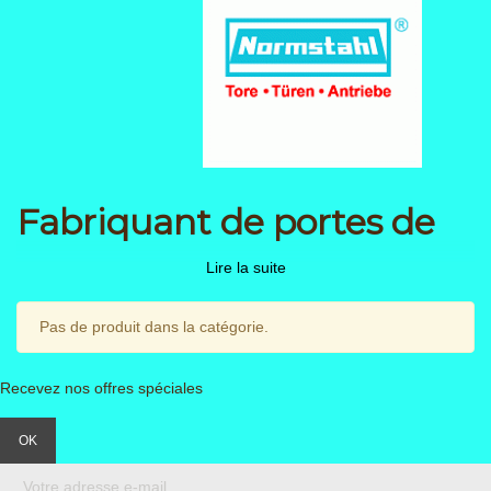
Fabriquant de portes de
garage
Lire la suite
Nos missions
Pas de produit dans la catégorie.
Ce qui nous motive.
Recevez nos offres spéciales
Normstahl est une marque