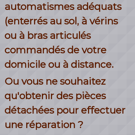
automatismes adéquats
garage, vous bénéficiez de
(enterrés au sol, à vérins
notre engagement total dans
ou à bras articulés
les domaines du design, de la
sécurité et du confort.
commandés de votre
domicile ou à distance.
Ou vous ne souhaitez
qu'obtenir des pièces
détachées pour effectuer
une réparation ?