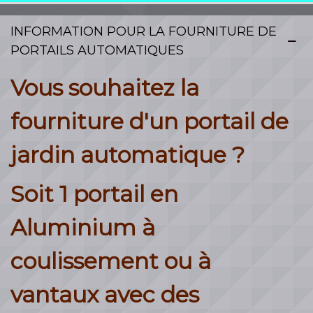
et de suivi de très grande
INFORMATION POUR LA FOURNITURE DE
qualité proposées par nos
PORTAILS AUTOMATIQUES
revendeurs spécialisés. Nous
Vous souhaitez la
vendons des produits d’une
fourniture d'un portail de
qualité et d’une technicité
jardin automatique ?
haut de gamme et offrons
d’excellents conseils, ainsi
Soit 1 portail en
qu’un niveau de service et de
Aluminium à
savoir-faire technique hors
coulissement ou à
du commun. En tant que
vantaux avec des
propriétaire d’une porte de