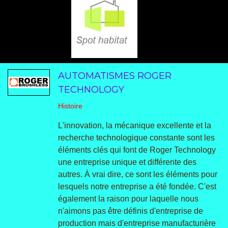
AUTOMATISMES ROGER
TECHNOLOGY
Histoire
L'innovation, la mécanique excellente et la
recherche technologique constante sont les
éléments clés qui font de Roger Technology
une entreprise unique et différente des
autres. À vrai dire, ce sont les éléments pour
lesquels notre entreprise a été fondée. C'est
également la raison pour laquelle nous
n'aimons pas être définis d'entreprise de
production mais d'entreprise manufacturière