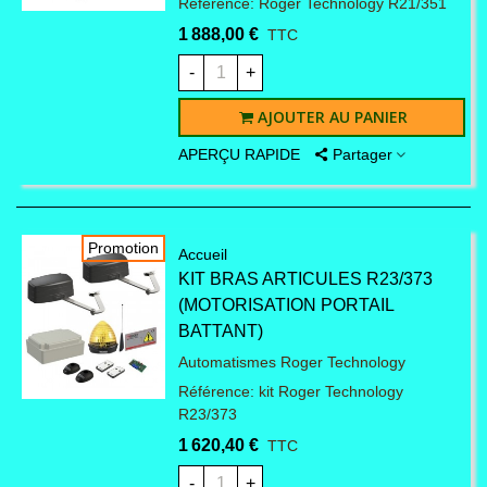
Référence: Roger Technology R21/351
1 888,00 €
TTC
-
+
AJOUTER AU PANIER
APERÇU RAPIDE
Partager
Promotion
Accueil
KIT BRAS ARTICULES R23/373
(MOTORISATION PORTAIL
BATTANT)
Automatismes Roger Technology
Référence: kit Roger Technology
R23/373
1 620,40 €
TTC
-
+