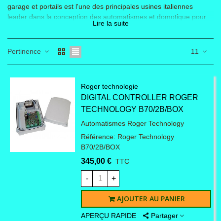
garage et portails est l'une des principales usines italiennes
leader dans la conception des automatismes et domotique pour
Lire la suite
portes de garage de portails de barrières levantes etc...
Pertinence
11
Roger technologie
DIGITAL CONTROLLER ROGER
TECHNOLOGY B70/2B/BOX
Automatismes Roger Technology
Référence: Roger Technology
B70/2B/BOX
345,00 €
TTC
-
+
AJOUTER AU PANIER
APERÇU RAPIDE
Partager