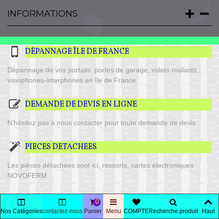
INFORMATIONS
DÉPANNAGE ÎLE DE FRANCE
Dépannage de vos portails, portes de garage, volets roulants,
visiophones-interphones en île de France.
DEMANDE DE DEVIS EN LIGNE
N'hésitez pas à nous contacter pour toute demande de devis.
PIECES DETACHEES
Les pièces détachées sont ici, ressorts, cartes électroniques
NOVOFERM
NOTICES DE POSE
0
Nos Catégories
contactez-nous
Panier
Menu
COMPTE
Recherche produit
Haut
Vous trouverez ici toutes les notices utiles à votre projet, plus