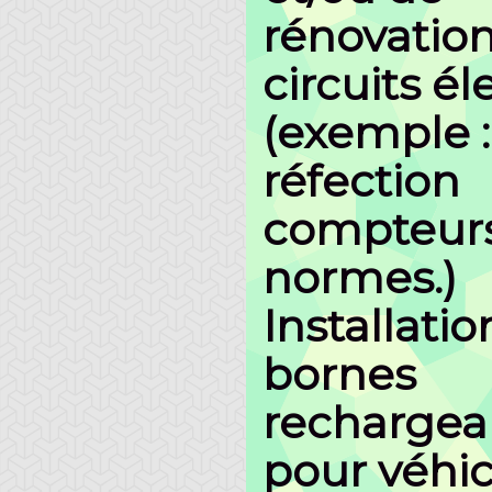
rénovation
circuits él
(exemple :
réfection
compteur
normes.)
Installatio
bornes
rechargea
pour véhi