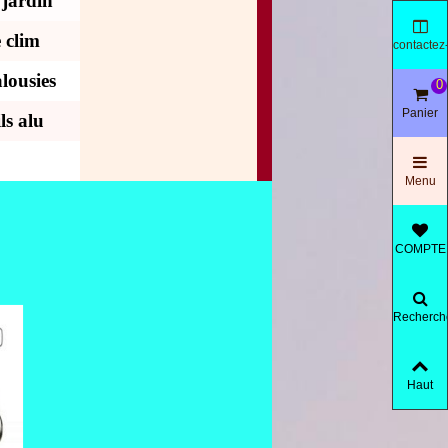
 jardin
 clim
contactez
nous
lousies
0
Panier
ls alu
Menu
COMPTE
Recherch
produit
Haut