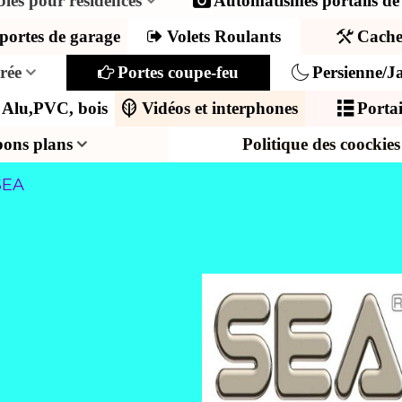
ibles pour résidences
Automatismes portails de
portes de garage
Volets Roulants
Cache
trée
Portes coupe-feu
Persienne/Ja
s Alu,PVC, bois
Vidéos et interphones
Portai
bons plans
Politique des coockies
SEA