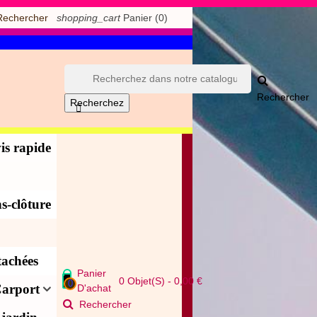
shopping_cart
Panier
(0)
Rechercher
Rechercher
Recherchez

is rapide
s-clôture
tachées
Panier
0
Objet(s)
-
0,00 €
0
arport
D'achat
Rechercher