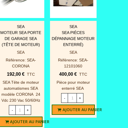
SEA
SEA
APERÇU RAPIDE
APERÇU RAPIDE
MOTEUR SEA PORTE
SEA PIÉCES
DE GARAGE SEA
DÉPANNAGE MOTEUR
(TÊTE DE MOTEUR)
ENTERRÉ)
SEA
SEA
Référence: SEA-
Référence: SEA-
CORONA
12101060
192,00 €
400,00 €
TTC
TTC
SEA Tête de moteur
Pièce pour moteur
automatismes SEA
enterré SEA
modèle CORONA 24
-
+
Vdc 230 Vac 50/60Hz
AJOUTER AU PANIER
-
+
AJOUTER AU PANIER