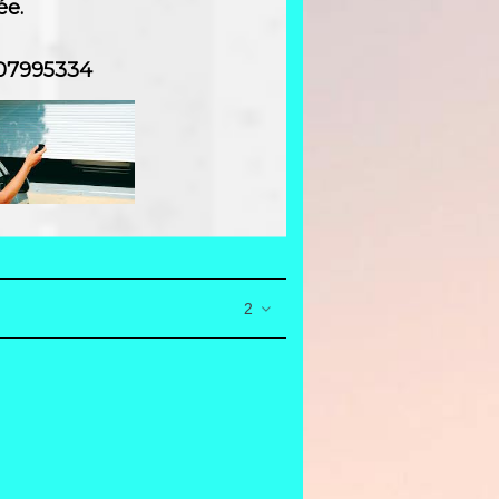
ée.
607995334
2