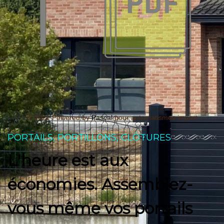
© 2021 Powered by
Pascal
pour automatismes import
PORTAILS, PORTILLONS, CLÔTURES
L'heure est aux
économies. Assemblez-
vous même vos portails