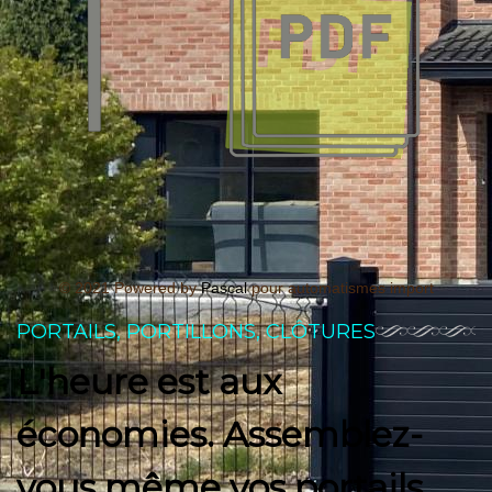
© 2021 Powered by
Pascal
pour automatismes import
PORTAILS, PORTILLONS, CLÔTURES
L'heure est aux
économies. Assemblez-
vous même vos portails