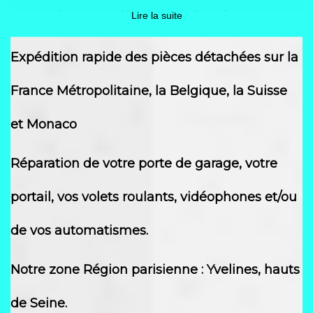
sectionnelles latérales
Lire la suite
GAMME NOVOSIDE® de
Expédition rapide des pièces détachées sur la
NOVOFERM
France Métropolitaine, la Belgique, la Suisse
et Monaco
Réparation de votre porte de garage, votre
portail, vos volets roulants, vidéophones et/ou
de vos automatismes.
Notre zone Région parisienne : Yvelines, hauts
de Seine.