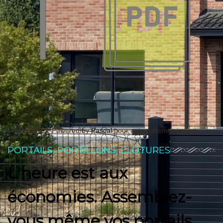
© 2021 Powered by
Pascal
pour automatismes import
PORTAILS, PORTILLONS, CLÔTURES
L'heure est aux
économies. Assemblez-
vous même vos portails