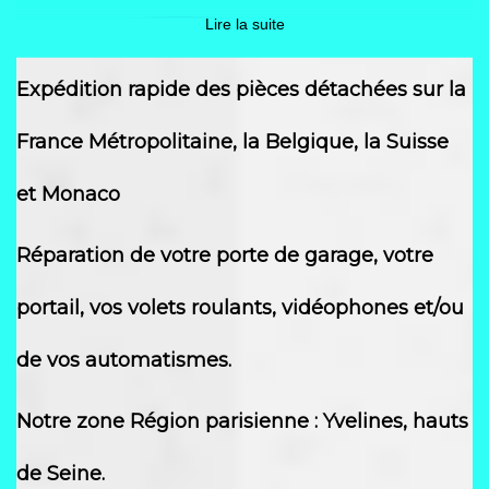
Lire la suite
Expédition rapide des pièces détachées sur la
France Métropolitaine, la Belgique, la Suisse
Pour s'assurer qu'il s'agit bien d'une porte MAEVA veuillez
regarder sur la fiche d'identité qu'il y a 1 "M" suivi de chiffres et
et Monaco
que les tambours sont en acier (et non pas de couleur noire)
Réparation de votre porte de garage, votre
portail, vos volets roulants, vidéophones et/ou
de vos automatismes.
Notre zone Région parisienne : Yvelines, hauts
de Seine.